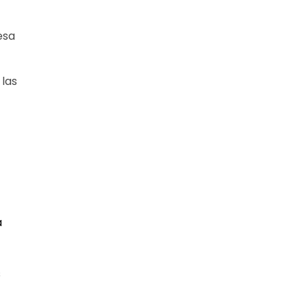
esa
 las
a
s