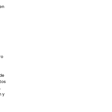
den
ro
 de
tos
,
n y