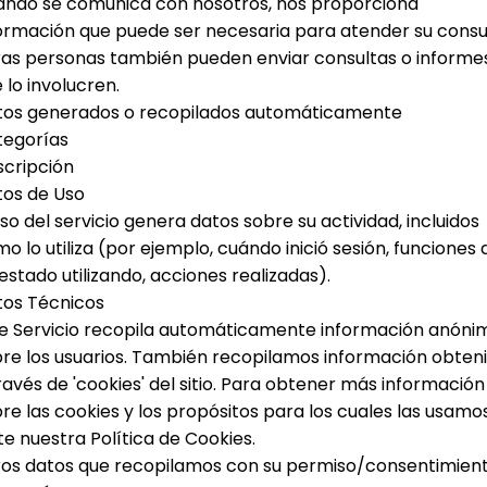
ndo se comunica con nosotros, nos proporciona
ormación que puede ser necesaria para atender su consu
as personas también pueden enviar consultas o informe
 lo involucren.
tos generados o recopilados automáticamente
tegorías
cripción
os de Uso
uso del servicio genera datos sobre su actividad, incluidos
o lo utiliza (por ejemplo, cuándo inició sesión, funciones
estado utilizando, acciones realizadas).
tos Técnicos
e Servicio recopila automáticamente información anóni
re los usuarios. También recopilamos información obten
ravés de 'cookies' del sitio.
Para obtener más información
re las cookies y los propósitos para los cuales las usamos
ite nuestra Política de Cookies.
os datos que recopilamos con su permiso/consentimien