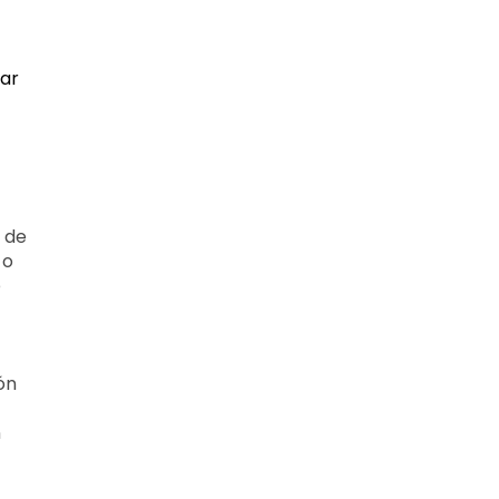
par
s de
 o
e
ión
n