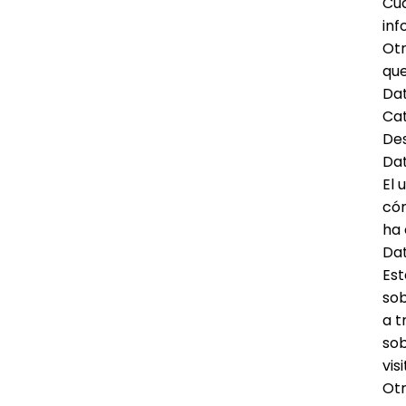
Cua
inf
Otr
que
Da
Ca
Des
Dat
El 
cóm
ha 
Da
Est
sob
a t
sob
vis
Otr