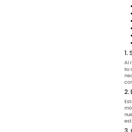
1.
Al 
su 
nec
con
2.
Est
móv
nue
est
3.