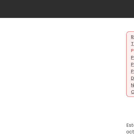
R
T
P
P
P
P
D
N
C
Est
oct