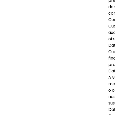
pre
dem
con
Co
Cua
aud
otr
Da
Cua
fin
pro
Dat
A v
mer
o c
nos
sus
Dat