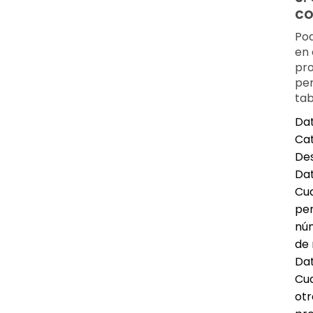
co
Pod
en 
pro
per
tab
Dat
Ca
Des
Da
Cua
per
núm
de 
Dat
Cua
otr