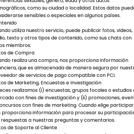
ferencias sexuales, género, edad y otros datos
ográficos, como su ciudad o localidad. Estos datos pue
siderarse sensibles o especiales en algunos países.
ntenido
ndo utiliza nuestro servicio, puede publicar fotos, videos,
io, texto y otros tipos de contenido, como sus chats con
os miembros.
tos de Compra
ndo realiza una compra, nos proporciona información
anciera, que es almacenada de manera segura por nuest
veedor de servicios de pago compatible con PCI.
os de Marketing, Encuestas e Investigación
eces realizamos (i) encuestas, grupos focales o estudios
cado con fines de investigación y (ii) promociones, even
oncursos con fines de marketing. Cuando elige participar
 proporciona información para procesar su participació
 respuestas a nuestras preguntas y comentarios.
os de Soporte al Cliente