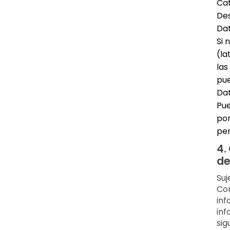
Ca
Des
Dat
Si 
(la
las
pue
Dat
Pue
por
per
4.
de
Suj
Con
inf
inf
sig