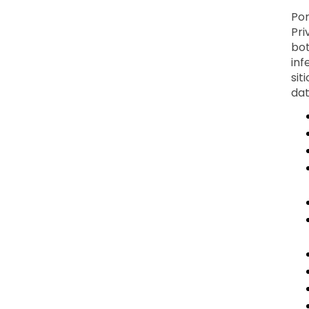
Por
Pri
bot
inf
sit
dat